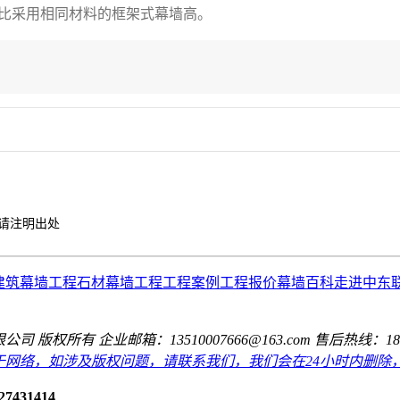
比采用相同材料的框架式幕墙高。
请注明出处
建筑幕墙工程
石材幕墙工程
工程案例
工程报价
幕墙百科
走进中东
公司 版权所有
企业邮箱：13510007666@163.com
售后热线：189274
于网络，如涉及版权问题，请联系我们，我们会在24小时内删除
27431414