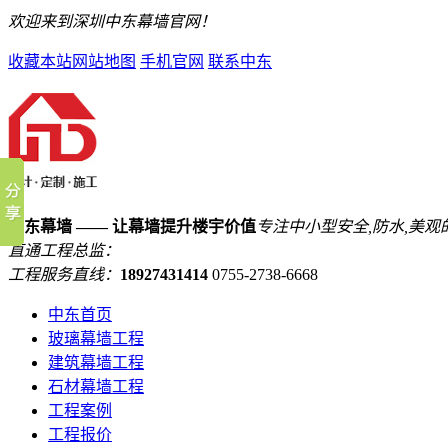
欢迎来到深圳中东幕墙官网！
收藏本站
网站地图
手机官网
联系中东
中东幕墙 —— 让幕墙提升楼宇价值
专注中小型安全,防水,美观
直通工程总监：
工程服务直线：
18927431414
0755-2738-6668
中东首页
玻璃幕墙工程
建筑幕墙工程
石材幕墙工程
工程案例
工程报价