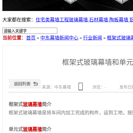
大家都在搜索：
住宅类幕墙工程
玻璃幕墙
石材幕墙
陶板幕墙
当前位置
：
首页
»
中东幕墙新闻中心
»
行业新闻
»
框架式玻璃
框架式玻璃幕墙和单
来源：中东幕墙
浏览：
-
发布日期：
框架式
玻璃幕墙
简介
框架式玻璃幕墙是将车间内加工完成的构件，运到工地，按
单元式
玻璃幕墙
简介