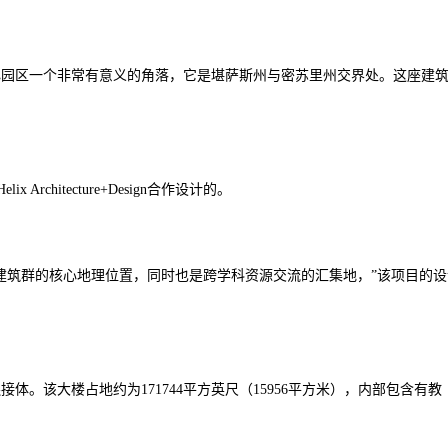
心园区一个非常有意义的角落，它是堪萨斯州与密苏里州交界处。这座建
Helix Architecture+Design
合作设计的。
建筑群的核心地理位置，同时也是跨学科资源交流的汇集地，”该项目的设
连接体。该大楼占地约为
171744
平方英尺（
15956
平方米），内部包含有教