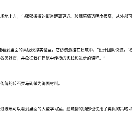
于场地上方，与熙熙攘攘的街道距离更近。玻璃幕墙透明度很高，从外部
能看到里面的高级模拟实验室，它仿佛悬挂在建筑中，”设计团队说道。“
各类器官，并象征着在建筑中传授的实践和进步的课程。”
的传统的砖石罗马砖做为饰面材料。
透过玻璃可以看到里面的大型学习室。建筑物的顶部也使用了类似的策略