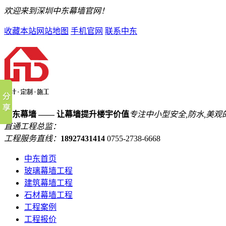
欢迎来到深圳中东幕墙官网！
收藏本站
网站地图
手机官网
联系中东
中东幕墙 —— 让幕墙提升楼宇价值
专注中小型安全,防水,美观
直通工程总监：
工程服务直线：
18927431414
0755-2738-6668
中东首页
玻璃幕墙工程
建筑幕墙工程
石材幕墙工程
工程案例
工程报价