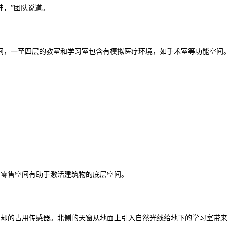
神，”团队说道。
间，一至四层的教室和学习室包含有模拟医疗环境，如手术室等功能空间
。零售空间有助于激活建筑物的底层空间。
冷却的占用传感器。北侧的天窗从地面上引入自然光线给地下的学习室带