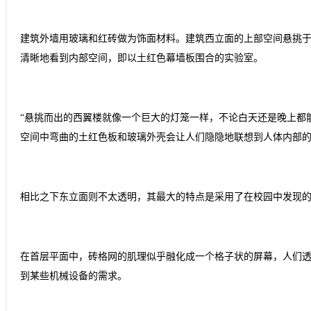
建筑外墙用玻璃和红砖做为饰面材料。建筑西立面的上部空间悬挑
清晰地看到内部空间，即以土红色幕墙板围合的实验室。
“悬挑而出的西翼楼就像一个巨大的灯笼一样，不论白天还是晚上都
空间中弯曲的土红色板和玻璃外壳会让人们隐隐地联想到人体内部的
相比之下东立面则不太透明，其最大的特点是采用了在校园中发现
在首层平面中，砖格网的肌理似乎融化成一个格子状的屏幕，人们
到某些机械设备的需求。