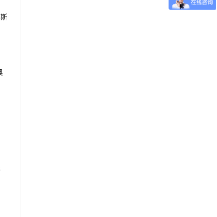
萨斯
奥
形