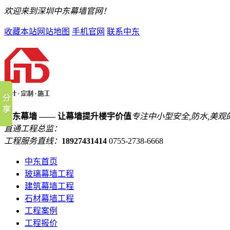
欢迎来到深圳中东幕墙官网！
收藏本站
网站地图
手机官网
联系中东
中东幕墙 —— 让幕墙提升楼宇价值
专注中小型安全,防水,美观
直通工程总监：
工程服务直线：
18927431414
0755-2738-6668
中东首页
玻璃幕墙工程
建筑幕墙工程
石材幕墙工程
工程案例
工程报价