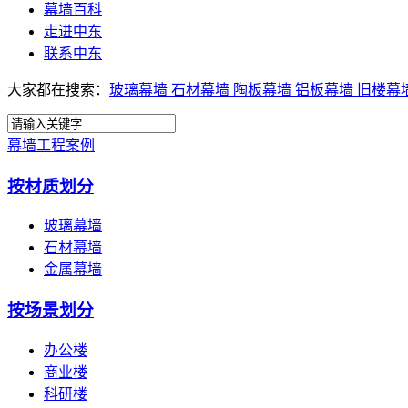
幕墙百科
走进中东
联系中东
大家都在搜索：
玻璃幕墙
石材幕墙
陶板幕墙
铝板幕墙
旧楼幕
幕墙工程案例
按材质划分
玻璃幕墙
石材幕墙
金属幕墙
按场景划分
办公楼
商业楼
科研楼