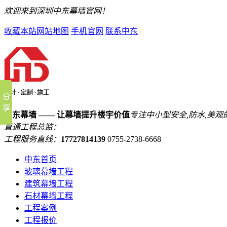
欢迎来到深圳中东幕墙官网！
收藏本站
网站地图
手机官网
联系中东
中东幕墙 —— 让幕墙提升楼宇价值
专注中小型安全,防水,美观
直通工程总监：
工程服务直线：
17727814139
0755-2738-6668
中东首页
玻璃幕墙工程
建筑幕墙工程
石材幕墙工程
工程案例
工程报价