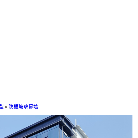
型
»
隐框玻璃幕墙