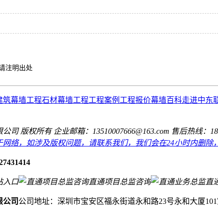
请注明出处
建筑幕墙工程
石材幕墙工程
工程案例
工程报价
幕墙百科
走进中东
公司 版权所有
企业邮箱：13510007666@163.com
售后热线：189274
于网络，如涉及版权问题，请联系我们，我们会在24小时内删除
27431414
站入口
直通项目总监咨询
直
限公司
公司地址：深圳市宝安区福永街道永和路23号永和大厦101