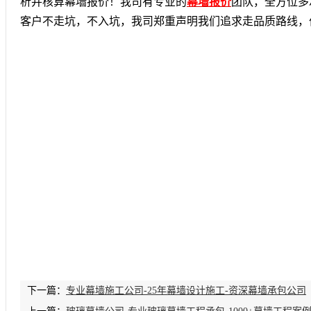
析并核算幕墙报价！我司有专业的
幕墙报价
团队，全方位多
客户不走坑，不入坑，我司郑重声明我们追求走品质路线，
下一篇：
专业幕墙施工公司-25年幕墙设计施工-资深幕墙承包公司