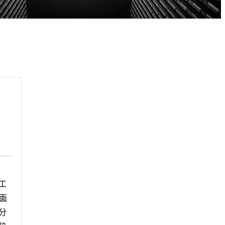
工
面
分