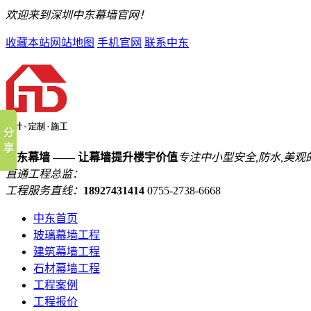
欢迎来到深圳中东幕墙官网！
收藏本站
网站地图
手机官网
联系中东
中东幕墙 —— 让幕墙提升楼宇价值
专注中小型安全,防水,美观
直通工程总监：
工程服务直线：
18927431414
0755-2738-6668
中东首页
玻璃幕墙工程
建筑幕墙工程
石材幕墙工程
工程案例
工程报价