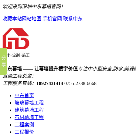
欢迎来到深圳中东幕墙官网！
收藏本站
网站地图
手机官网
联系中东
中东幕墙 —— 让幕墙提升楼宇价值
专注中小型安全,防水,美观
直通工程总监：
工程服务直线：
18927431414
0755-2738-6668
中东首页
玻璃幕墙工程
建筑幕墙工程
石材幕墙工程
工程案例
工程报价