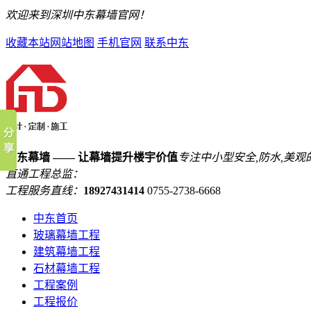
欢迎来到深圳中东幕墙官网！
收藏本站
网站地图
手机官网
联系中东
中东幕墙 —— 让幕墙提升楼宇价值
专注中小型安全,防水,美观
直通工程总监：
工程服务直线：
18927431414
0755-2738-6668
中东首页
玻璃幕墙工程
建筑幕墙工程
石材幕墙工程
工程案例
工程报价