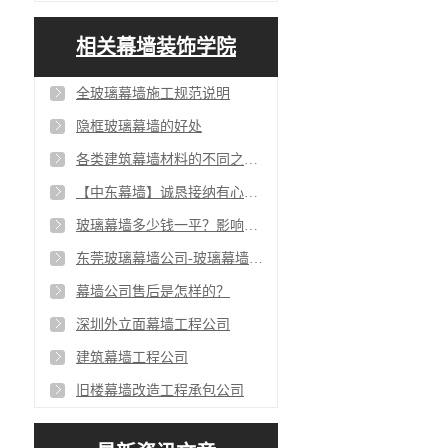
相关幕墙装饰学院
全玻璃幕墙施工规范说明
隐框玻璃幕墙的好处
各类建筑幕墙材料的不同之二-优点各有偏重-中东幕墙
【中东幕墙】诚恳接纳有心致力于玻璃幕墙建筑行业的志向青年
玻璃幕墙多少钱一平？影响玻璃幕墙报价因素分析！
东莞玻璃幕墙公司-玻璃幕墙装饰-幕墙设计安装公司-中东幕墙
幕墙公司售后是怎样的？
深圳外立面幕墙工程公司
建筑幕墙工程公司
旧楼幕墙改造工程承包公司