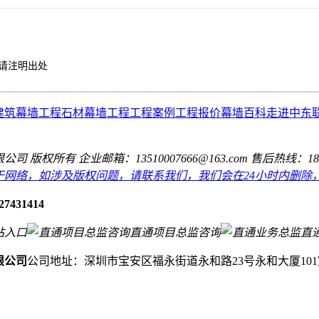
请注明出处
建筑幕墙工程
石材幕墙工程
工程案例
工程报价
幕墙百科
走进中东
公司 版权所有
企业邮箱：13510007666@163.com
售后热线：189274
于网络，如涉及版权问题，请联系我们，我们会在24小时内删除
27431414
站入口
直通项目总监咨询
直
限公司
公司地址：深圳市宝安区福永街道永和路23号永和大厦101