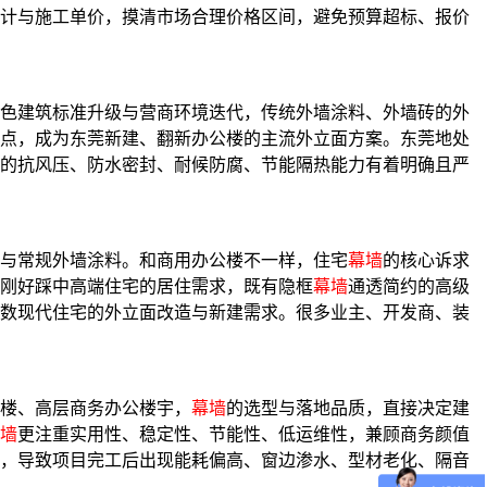
计与施工单价，摸清市场合理价格区间，避免预算超标、报价
色建筑标准升级与营商环境迭代，传统外墙涂料、外墙砖的外
点，成为东莞新建、翻新办公楼的主流外立面方案。东莞地处
的抗风压、防水密封、耐候防腐、节能隔热能力有着明确且严
与常规外墙涂料。和商用办公楼不一样，住宅
幕墙
的核心诉求
刚好踩中高端住宅的居住需求，既有隐框
幕墙
通透简约的高级
数现代住宅的外立面改造与新建需求。很多业主、开发商、装
楼、高层商务办公楼宇，
幕墙
的选型与落地品质，直接决定建
墙
更注重实用性、稳定性、节能性、低运维性，兼顾商务颜值
，导致项目完工后出现能耗偏高、窗边渗水、型材老化、隔音