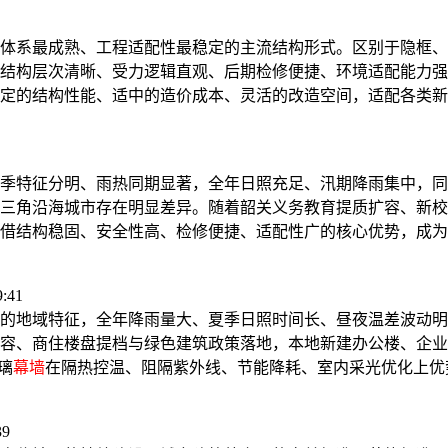
体系最成熟、工程适配性最稳定的主流结构形式。区别于隐框、
结构层次清晰、受力逻辑直观、后期检修便捷、环境适配能力强
定的结构性能、适中的造价成本、灵活的改造空间，适配各类新
季特征分明、雨热同期显著，全年日照充足、汛期降雨集中，同
三角沿海城市存在明显差异。随着韶关义务教育提质扩容、新校
借结构稳固、安全性高、检修便捷、适配性广的核心优势，成为
:41
的地域特征，全年降雨量大、夏季日照时间长、昼夜温差波动明
容、商住楼盘提档与绿色建筑政策落地，本地新建办公楼、企业总
玻璃
幕墙
在隔热控温、阻隔紫外线、节能降耗、室内采光优化上优
39