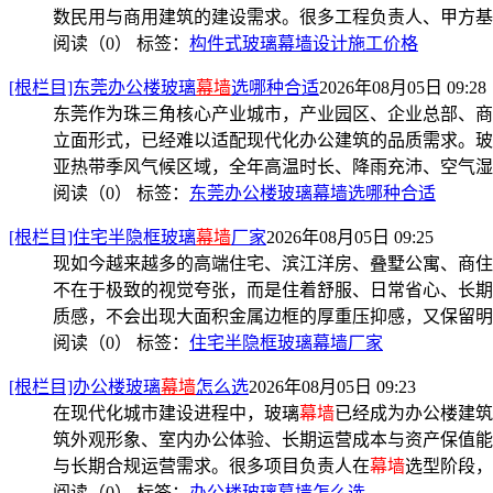
数民用与商用建筑的建设需求。很多工程负责人、甲方基
阅读（0）
标签：
构件式玻璃幕墙设计施工价格
[根栏目]东莞办公楼玻璃
幕墙
选哪种合适
2026年08月05日 09:28
东莞作为珠三角核心产业城市，产业园区、企业总部、商
立面形式，已经难以适配现代化办公建筑的品质需求。玻
亚热带季风气候区域，全年高温时长、降雨充沛、空气湿
阅读（0）
标签：
东莞办公楼玻璃幕墙选哪种合适
[根栏目]住宅半隐框玻璃
幕墙
厂家
2026年08月05日 09:25
现如今越来越多的高端住宅、滨江洋房、叠墅公寓、商住
不在于极致的视觉夸张，而是住着舒服、日常省心、长期
质感，不会出现大面积金属边框的厚重压抑感，又保留明
阅读（0）
标签：
住宅半隐框玻璃幕墙厂家
[根栏目]办公楼玻璃
幕墙
怎么选
2026年08月05日 09:23
在现代化城市建设进程中，玻璃
幕墙
已经成为办公楼建筑
筑外观形象、室内办公体验、长期运营成本与资产保值能
与长期合规运营需求。很多项目负责人在
幕墙
选型阶段，
阅读（0）
标签：
办公楼玻璃幕墙怎么选