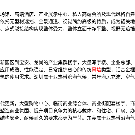
场馆、高端酒店、产业展示中心、私人高端会所及现代风格自建
依托无型材遮挡、全景通透、视觉简约高级的特质，成为韶关地
、点式驳接结构实现整体受力，整体立面干净平整、视野无遮挡
新园区到宝安、龙岗的产业集群楼宇，大量写字楼、企业总部、
应用成熟、性能稳定、日常维护省心的传统
幕墙
类型，铝合金框
筑的使用需求。深圳属于亚热带滨海气候，常年海风充沛、空气
代更新，大型购物中心、临街商业综合体、商业街配套楼宇、商
塑造商业氛围、提升项目竞争力的核心载体。和住宅、厂房、办
结构安全、耐候耐久的要求都更为严苛。东莞属于亚热带沿海气