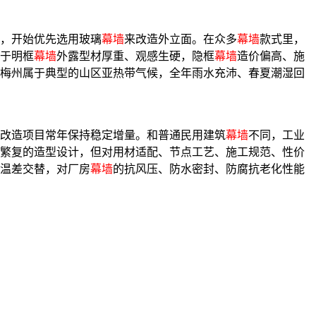
，开始优先选用玻璃
幕墙
来改造外立面。在众多
幕墙
款式里，
于明框
幕墙
外露型材厚重、观感生硬，隐框
幕墙
造价偏高、施
梅州属于典型的山区亚热带气候，全年雨水充沛、春夏潮湿回
改造项目常年保持稳定增量。和普通民用建筑
幕墙
不同，工业
繁复的造型设计，但对用材适配、节点工艺、施工规范、性价
温差交替，对厂房
幕墙
的抗风压、防水密封、防腐抗老化性能