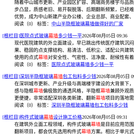
随着中山城市更新、产业园区扩容、高端商务楼宇与品质
步凸显，质感老旧、易开裂脱落、后期翻新频繁，已经难
优势，成为中山新建产业办公楼、企业总部、商业配套、
阅读（0）
标签：
中山半隐框玻璃幕墙做得好的厂家
[根栏目]医院点式玻璃
幕墙
多少钱一平
2026年08月05日 09:36
现代医院建筑的外立面建设，早已跳出传统医疗建筑沉闷
果、稳固的点支撑结构、易清洁、低积尘、适配公共建筑
使用的点式
幕墙
对安全性、气密性、洁净度、耐候性有着
阅读（0）
标签：
医院点式玻璃幕墙多少钱一平
[根栏目]深圳半隐框玻璃
幕墙
包工包料多少钱
2026年08月05日 09
在深圳城市更新、产业升级与高端楼宇建设的大背景下，
感与隐框
幕墙
偏极致的通透风格，半隐框
幕墙
兼顾外观质
更便捷，非常适配深圳各类新建、翻新
幕墙
项目的落地需
阅读（0）
标签：
深圳半隐框玻璃幕墙包工包料多少钱
[根栏目]构件式玻璃
幕墙
设计施工价格
2026年08月05日 09:31
在建筑外立面工程领域，构件式玻璃
幕墙
是目前应用范围
翻新项目，都会优先选用构件式
幕墙
方案。相比于单元式