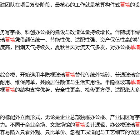
建团队在项目筹备阶段，最核心的工作就是核算构件式
幕墙
的设
务写字楼、科创办公楼的建设与改造体量持续增长。伴随城市绿
璃
幕墙
凭借颜值统一、节能性优、适配性强、资产保值性高的特
度高，回潮天气持续久，夏秋台风对流天气多发，对办公楼
幕墙
综合楼，开始选用半隐框玻璃
幕墙
替代传统外墙砖、普通玻璃窗
耐用、维保简单，兼顾居住颜值与生活实用性。半隐框玻璃
幕墙
框
幕墙
的结构支撑优势，安全性更高、检修更方便，适配绝大多
的标配外立面形式，无论是企业总部独栋办公楼、产业园区写字
力。不同于商业商场、文旅场馆的
幕墙
设计逻辑，办公楼玻璃
幕
容易陷入只看外观、只比单价、忽视工况适配与工艺细节的误区