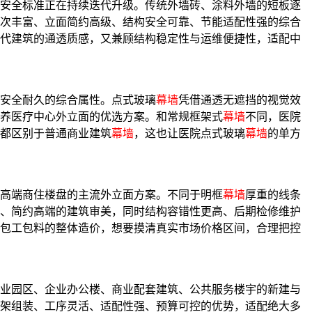
安全标准正在持续迭代升级。传统外墙砖、涂料外墙的短板逐
次丰富、立面简约高级、结构安全可靠、节能适配性强的综合
代建筑的通透质感，又兼顾结构稳定性与运维便捷性，适配中
安全耐久的综合属性。点式玻璃
幕墙
凭借通透无遮挡的视觉效
养医疗中心外立面的优选方案。和常规框架式
幕墙
不同，医院
都区别于普通商业建筑
幕墙
，这也让医院点式玻璃
幕墙
的单方
高端商住楼盘的主流外立面方案。不同于明框
幕墙
厚重的线条
、简约高端的建筑审美，同时结构容错性更高、后期检修维护
包工包料的整体造价，想要摸清真实市场价格区间，合理把控
业园区、企业办公楼、商业配套建筑、公共服务楼宇的新建与
架组装、工序灵活、适配性强、预算可控的优势，适配绝大多