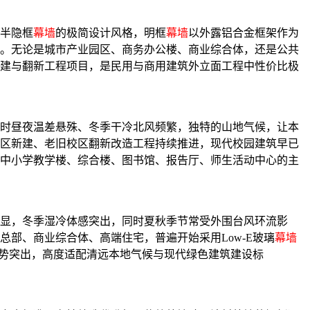
半隐框
幕墙
的极简设计风格，明框
幕墙
以外露铝合金框架作为
。无论是城市产业园区、商务办公楼、商业综合体，还是公共
建与翻新工程项目，是民用与商用建筑外立面工程中性价比极
时昼夜温差悬殊、冬季干冷北风频繁，独特的山地气候，让本
区新建、老旧校区翻新改造工程持续推进，现代校园建筑早已
中小学教学楼、综合楼、图书馆、报告厅、师生活动中心的主
显，冬季湿冷体感突出，同时夏秋季节常受外围台风环流影
部、商业综合体、高端住宅，普遍开始采用Low-E玻璃
幕墙
势突出，高度适配清远本地气候与现代绿色建筑建设标