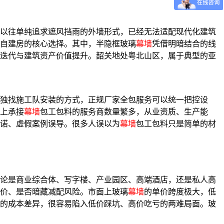
以往单纯追求遮风挡雨的外墙形式，已经无法适配现代化建筑
自建房的核心选择。其中，半隐框玻璃
幕墙
凭借明暗结合的线
迭代与建筑资产价值提升。韶关地处粤北山区，属于典型的亚
独找施工队安装的方式，正规厂家全包服务可以统一把控设
上承接
幕墙
包工包料的服务商数量繁多，从业资质、生产能
诺、虚假案例误导。很多人误以为
幕墙
包工包料只是简单的材
论是商业综合体、写字楼、产业园区、高端酒店，还是私人高
价、是否暗藏减配风险。市面上玻璃
幕墙
的单价跨度极大，低
的成本差异，很容易陷入低价踩坑、高价吃亏的两难局面。玻