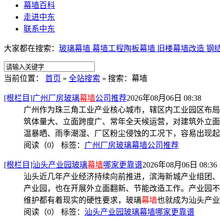
幕墙百科
走进中东
联系中东
大家都在搜索：
玻璃幕墙
幕墙工程
陶板幕墙
旧楼幕墙改造
钢
当前位置：
首页
»
全站搜索
» 搜索：幕墙
[根栏目]广州厂房玻璃
幕墙
公司推荐
2026年08月06日 08:38
广州作为珠三角工业产业核心城市，辖区内工业园区布局
筑体量大、立面跨度广、常年全天候运营，对建筑外立面
温暴晒、雨季潮湿、厂区粉尘侵蚀的工况下，容易出现起
阅读（0）
标签：
广州厂房玻璃幕墙公司推荐
[根栏目]汕头产业园玻璃
幕墙
哪家更靠谱
2026年08月06日 08:36
汕头近几年产业经济持续向前推进，滨海新城产业组团、
产业园，也在开展外立面翻新、节能改造工作。产业园不
维护都有着现实的硬性要求，玻璃
幕墙
也就成为汕头产业
阅读（0）
标签：
汕头产业园玻璃幕墙哪家更靠谱