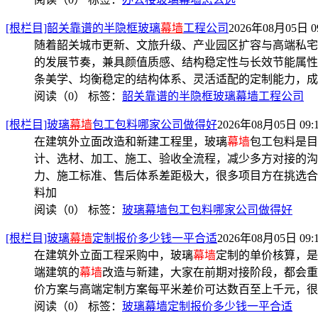
[根栏目]韶关靠谱的半隐框玻璃
幕墙
工程公司
2026年08月05日 09
随着韶关城市更新、文旅升级、产业园区扩容与高端私宅
的发展节奏，兼具颜值质感、结构稳定性与长效节能属性
条美学、均衡稳定的结构体系、灵活适配的定制能力，成
阅读（0）
标签：
韶关靠谱的半隐框玻璃幕墙工程公司
[根栏目]玻璃
幕墙
包工包料哪家公司做得好
2026年08月05日 09:
在建筑外立面改造和新建工程里，玻璃
幕墙
包工包料是目
计、选材、加工、施工、验收全流程，减少多方对接的沟
力、施工标准、售后体系差距极大，很多项目方在挑选合
料加
阅读（0）
标签：
玻璃幕墙包工包料哪家公司做得好
[根栏目]玻璃
幕墙
定制报价多少钱一平合适
2026年08月05日 09:
在建筑外立面工程采购中，玻璃
幕墙
定制的单价核算，是
端建筑的
幕墙
改造与新建，大家在前期对接阶段，都会重
价方案与高端定制方案每平米差价可达数百至上千元，很
阅读（0）
标签：
玻璃幕墙定制报价多少钱一平合适