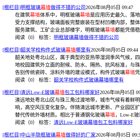
[根栏目]明框玻璃
幕墙
做得不错的公司
2026年08月05日 09:47
在建筑
幕墙
体系中，明框玻璃
幕墙
是应用历史最久、落地
受力支撑结构，玻璃面板完整嵌装在型材凹槽内部，整体
服务建筑、工矿企业总部楼宇，明框玻璃
幕墙
都能凭借稳
阅读（0）
标签：
明框玻璃幕墙做得不错的公司
[根栏目]韶关学校构件式玻璃
幕墙
哪里有
2026年08月05日 09:44
韶关地处粤北山区，属于典型的亚热带湿润季风气候，四
地校园建筑外立面的耐候、防水、隔热、抗风标准，与珠
告别传统瓷砖、涂料外墙的建设模式，构件式玻璃
幕墙
凭
阅读（0）
标签：
韶关学校构件式玻璃幕墙哪里有
[根栏目]清远Low-E玻璃
幕墙
包工包料哪家好
2026年08月05日 09
清远地处粤北山区与珠三角过渡地带，城市气候有着鲜明
响，高空风压变化复杂。伴随清远城市更新、产业园区扩
替代传统外墙材质。相比于普通钢化玻璃
幕墙
，Low-E
阅读（0）
标签：
清远Low-E玻璃幕墙包工包料哪家好
[根栏目]中山半隐框玻璃
幕墙
做得好的厂家
2026年08月05日 09: