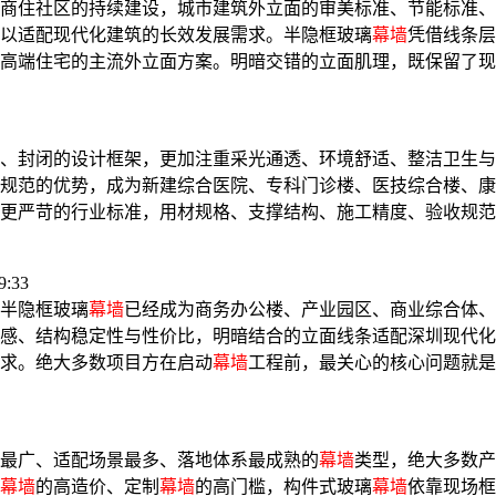
商住社区的持续建设，城市建筑外立面的审美标准、节能标准、
以适配现代化建筑的长效发展需求。半隐框玻璃
幕墙
凭借线条层
高端住宅的主流外立面方案。明暗交错的立面肌理，既保留了现
、封闭的设计框架，更加注重采光通透、环境舒适、整洁卫生与
规范的优势，成为新建综合医院、专科门诊楼、医技综合楼、康
更严苛的行业标准，用材规格、支撑结构、施工精度、验收规范
:33
半隐框玻璃
幕墙
已经成为商务办公楼、产业园区、商业综合体、
感、结构稳定性与性价比，明暗结合的立面线条适配深圳现代化
求。绝大多数项目方在启动
幕墙
工程前，最关心的核心问题就是
最广、适配场景最多、落地体系最成熟的
幕墙
类型，绝大多数产
幕墙
的高造价、定制
幕墙
的高门槛，构件式玻璃
幕墙
依靠现场框