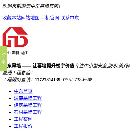
欢迎来到深圳中东幕墙官网！
收藏本站
网站地图
手机官网
联系中东
中东幕墙 —— 让幕墙提升楼宇价值
专注中小型安全,防水,美观
直通工程总监：
工程服务直线：
17727814139
0755-2738-6668
中东首页
玻璃幕墙工程
建筑幕墙工程
石材幕墙工程
工程案例
工程报价