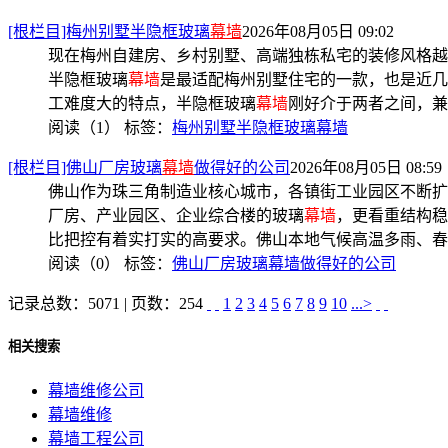
[根栏目]梅州别墅半隐框玻璃
幕墙
2026年08月05日 09:02
现在梅州自建房、乡村别墅、高端独栋私宅的装修风格越
半隐框玻璃
幕墙
是最适配梅州别墅住宅的一款，也是近几
工难度大的特点，半隐框玻璃
幕墙
刚好介于两者之间，兼
阅读（1）
标签：
梅州别墅半隐框玻璃幕墙
[根栏目]佛山厂房玻璃
幕墙
做得好的公司
2026年08月05日 08:59
佛山作为珠三角制造业核心城市，各镇街工业园区不断扩
厂房、产业园区、企业综合楼的玻璃
幕墙
，更看重结构稳
比把控有着实打实的高要求。佛山本地气候高温多雨、春
阅读（0）
标签：
佛山厂房玻璃幕墙做得好的公司
记录总数：5071 | 页数：254
1
2
3
4
5
6
7
8
9
10
...>
相关搜索
幕墙维修公司
幕墙维修
幕墙工程公司