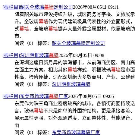
[根栏目]韶关全玻璃
幕墙
定制公司
2026年08月05日 09:11
随着韶关城市建设持续升级，城区商务写字楼、文旅展示
升。全玻璃
幕墙
作为现代建筑极具代表性的外立面形式，
式
幕墙
，全玻璃
幕墙
摒弃大量外露金属型材，依靠玻璃肋
市、
阅读（0）
标签：
韶关全玻璃幕墙定制公司
[根栏目]深圳明框玻璃
幕墙
2026年08月05日 09:08
在深圳这座日新月异的滨海都市，从前海商务区、南山高
立面主力方案。相比其他
幕墙
样式，明框玻璃
幕墙
是市面
性高、检修便捷，适配深圳绝大多数商用、产业、公建建
阅读（0）
标签：
深圳明框玻璃幕墙
[根栏目]东莞商场玻璃
幕墙
厂家
2026年08月05日 09:05
东莞作为珠三角商业密度较高的城市，各镇街商圈持续迭
言，玻璃
幕墙
不只是简单的外围护结构，更是承接客流、
展示属性更强，对外观通透度、立面整体性、节能隔音、
雨
阅读（0）
标签：
东莞商场玻璃幕墙厂家