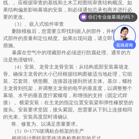
线、。应根据审查的基线和土木工程图纸审查结构概况。如
果结构偏差影响幕墙的安装，则必须通知总承包商并进行必
要的更改。
你们专业做幕墙的吗？
（
3）、嵌入式组件审查
删除模板后，您需要立即找到嵌入的部件，并检查嵌入
式部件的质量和定位精度。如果出现问题，请立即采取纠正
措施。
暴露在空气中的埋藏部件必须进行防腐处理。通常的方
法是热浸镀锌。
（
4）安装、龙骨主龙骨安装：从结构底部安装幕墙龙
骨。确保主龙骨的大小已经根据结构图被适当地处理，它组
装、芯套筒、锈垫圈、连接器连接到所述主体。基尔，螺栓
主龙骨到托架，并调整主龙骨的电平的垂直度，以调整整个
幕墙、水平的垂直度拧紧螺母，和增强的支持（固定式焊
接） 。横梁安装：在主龙的指定位置安装梁和弹性橡胶垫的
接头。安装要求坚固，接头紧固。您需要从下到上连接相同
的光束。安装高度层时请确认
将、修复为、以满足质量要求。
（
5）0×1776玻璃粘合框架的生产
根据设计图纸和零件清单检查框架的尺寸。