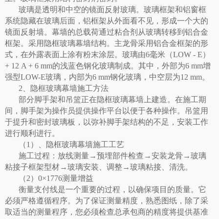
玻璃是透明和中空的镜面反射玻璃。玻璃框架和铝窗框
系统隐藏在玻璃后面，铝框架从外面看不见，形成一个大的
镜面反射墙。幕墙的总载荷通过粘合剂从玻璃转移到铝合金
框架。采用隐框玻璃幕墙结构。主龙骨采用铝合金框架的形
式，在外露表面上涂有粉末涂层。玻璃由
6毫米（LOW - E）
+ 12 A + 6 mm的浅蓝色钢化玻璃制成。其中，外部为6 mm增
强型LOW-E玻璃，内部为6 mm钢化玻璃，中空层为12 mm。
2、
隐框玻璃幕墙
施工方法
部分脚手架和吊篮正在隐框玻璃幕墙上建造。在施工期
间，脚手架为操作员提供操作平台以便于各种操作。吊篮用
于提升和密封玻璃板，以弥补脚手架结构的不足，安装工作
进行顺利进行。
（
1）、隐框玻璃幕墙施工工艺
施工过程：放线测量
→预埋部件检查→安装龙骨→玻璃
粘接子框架型材→玻璃安装、调整→玻璃粘接、清洗。
（
2）0×1776测量增益
衡量支付线是一个重要的过程，以确保项目的质量。它
必须严格遵循程序。为了保证测量精度，熟悉图纸，除了采
取适当的测量程序，您必须检查总承包商的精度将提供基准